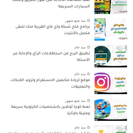
لعبة مساعدة الدجاجة على عبور الطريق وتجنب
السيارات السريعة
منذ بضع شهور
برنامج فتح شبكة واي فاي القريبة منك لتبقى
متصل بالأنترنت
منذ عام
تطبيق الربح من استطلاعات الرأي والإجابة عن
الأسئلة
منذ عام
موقع لزيادة متابعين الانستقرام وتزويد اللايكات
والتعليقات
منذ بضع شهور
لعبة كورة أونلاين بالشخصيات الكرتونية سريعة
ومليئة بالإثارة
منذ عام